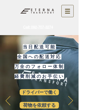
Call: 092-707-3274
​当日配送可能
全国への配送対応​
万全のフォロー体制
​経費削減のお手伝い
ドライバーで働く
荷物を依頼する