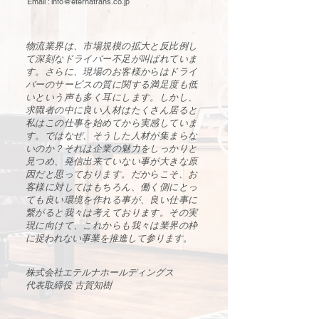
Email :
info@eternatrans.co.jp
物流業界は、市場規模の拡大と反比例し
て深刻なドライバー不足が叫ばれていま
す。さらに、現場のお客様からはドライ
バーのサービスの質に関する満足度も低
いという声も多く耳にします。しかし、
求職者の中に良い人材はたくさん居ると
私はこの仕事を始めてから実感していま
す。ではなぜ、そうした人材が集まらな
いのか？それは企業の魅力をしっかりと
見つめ、発信出来ていない事が大きな原
因だと思っております。だからこそ、お
客様に対してはもちろん、働く側にとっ
ても良い環境を作れる事が、良い仕事に
繋がると我々は考えております。その実
現に向けて、これからも我々は業界の枠
に捉われない事業を推進して参ります。
株式会社エテルナホールディングス
代表取締役
古賀知樹